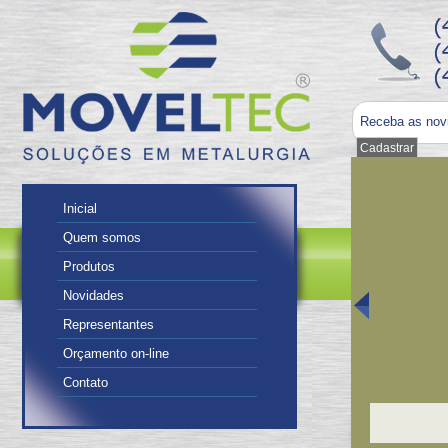
Receba as nov
Inicial
Quem somos
Produtos
Novidades
Representantes
Orçamento on-line
Contato