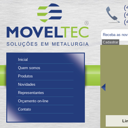
Receba as nov
Inicial
Quem somos
Produtos
Novidades
Representantes
Orçamento on-line
Contato
Li