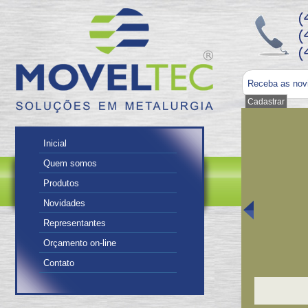
Receba as nov
Inicial
Quem somos
Produtos
Novidades
Representantes
Orçamento on-line
Contato