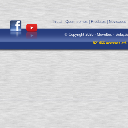
Inicial
|
Quem somos
|
Produtos
|
Novidades
© Copyright 2026 - Moveltec - Soluçõ
821466 acessos até