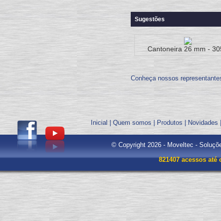
Sugestões
Cantoneira 26 mm - 30
Conheça nossos representante
Inicial
|
Quem somos
|
Produtos
|
Novidades
© Copyright 2026 - Moveltec - Soluçõ
821407 acessos até 