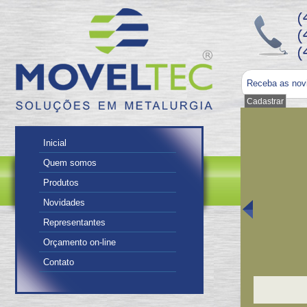
Receba as nov
Inicial
Quem somos
Produtos
Novidades
Representantes
Orçamento on-line
Contato